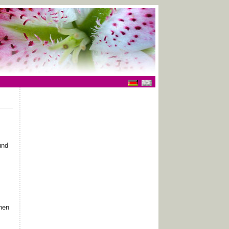
und
nen