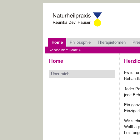
Home
Philosophie
Therapieformen
Pre
Sie sind hier: Home >
Home
Herzli
Es ist u
Über mich
Behandlu
Jeder Pa
jede Beh
Ein ganz
Einzigar
Wir steh
Wolfhage
Leistung