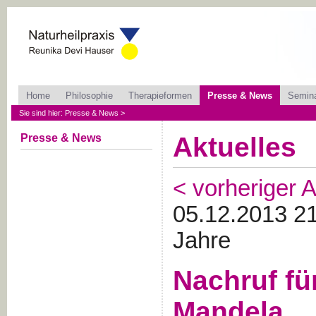
Home
Philosophie
Therapieformen
Presse & News
Semin
Sie sind hier: Presse & News >
Presse & News
Aktuelles
< vorheriger A
05.12.2013 21
Jahre
Nachruf fü
Mandela